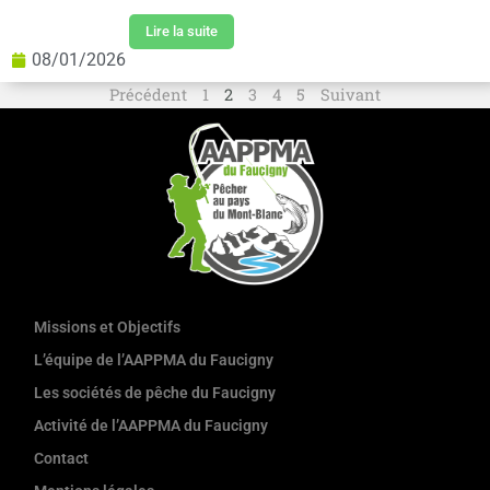
Lire la suite
08/01/2026
Précédent
1
2
3
4
5
Suivant
Missions et Objectifs
L’équipe de l’AAPPMA du Faucigny
Les sociétés de pêche du Faucigny
Activité de l’AAPPMA du Faucigny
Contact