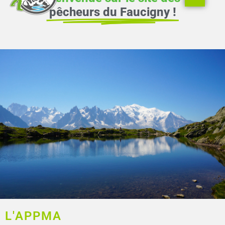
pêche
pêcheurs du Faucigny !
Infos et
inscriptions
L'APPMA