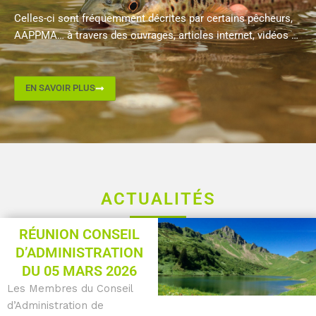
Celles-ci sont fréquemment décrites par certains pêcheurs,
AAPPMA… à travers des ouvrages, articles internet, vidéos …
EN SAVOIR PLUS
ACTUALITÉS
Page
Page
Page
Page
Page
RÉUNION CONSEIL
D’ADMINISTRATION
DU 05 MARS 2026
Les Membres du Conseil
d’Administration de