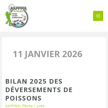
Aller
MAI
au
MEN
contenu
11 JANVIER 2026
BILAN 2025 DES
Bilan
2025
DÉVERSEMENTS DE
des
POISSONS
déversements
de
AAPPMA
,
Pêche
/
yves