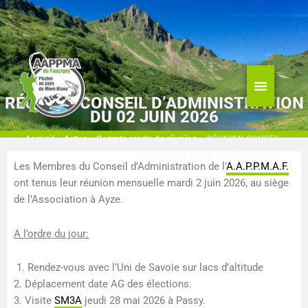
Aller
au
contenu
RÉUNION CONSEIL D’ADMINISTRATION
DU 02 JUIN 2026
Accueil
»
Actus
»
Compte rendu de réunion
»
RÉUNION CONSEIL
D’ADMINISTRATION DU 02 juin 2026
Les Membres du Conseil d’Administration de l’
A.A.P.P.M.A.F.
ont tenus leur réunion mensuelle mardi 2 juin 2026, au siège
de l’Association à Ayze.
A l’ordre du jour:
1. Rendez-vous avec l’Uni de Savoie sur lacs d’altitude
2. Déplacement date AG des élections.
3. Visite
SM3A
jeudi 28 mai 2026 à Passy.