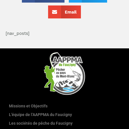
Email
[nav_posts]
Missions et Objectifs
L’équipe de l’AAPPMA du Faucigny
Les sociétés de pêche du Faucigny