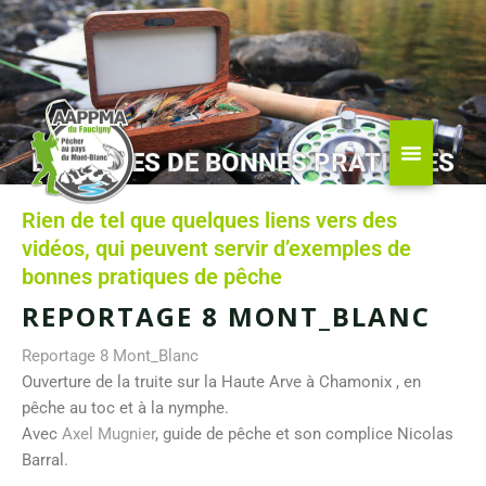
Aller
au
contenu
EXEMPLES DE BONNES PRATIQUES
Rien de tel que quelques liens vers des
vidéos, qui peuvent servir d’exemples de
bonnes pratiques de pêche
REPORTAGE 8 MONT_BLANC
Reportage 8 Mont_Blanc
Ouverture de la truite sur la Haute Arve à Chamonix , en
pêche au toc et à la nymphe.
Avec
Axel Mugnier
, guide de pêche et son complice Nicolas
Barral.