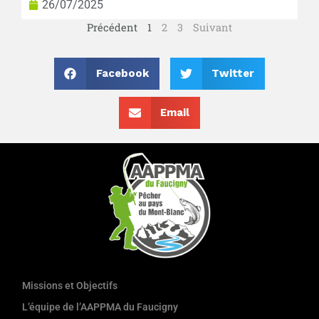
26/07/2025
Précédent
1
2
3
Suivant
Facebook
Twitter
Email
Missions et Objectifs
L’équipe de l’AAPPMA du Faucigny