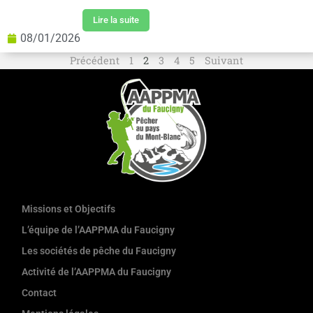
Lire la suite
08/01/2026
Précédent
1
2
3
4
5
Suivant
Missions et Objectifs
L’équipe de l’AAPPMA du Faucigny
Les sociétés de pêche du Faucigny
Activité de l’AAPPMA du Faucigny
Contact