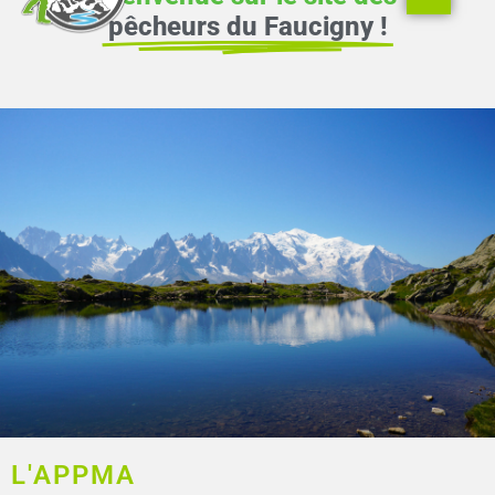
pêche
pêcheurs du Faucigny !
Infos et
inscriptions
L'APPMA