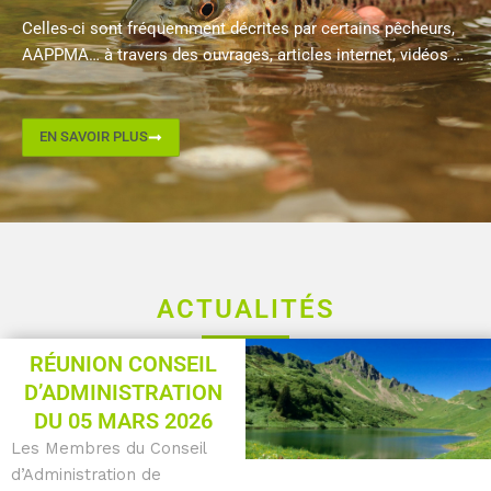
Celles-ci sont fréquemment décrites par certains pêcheurs,
AAPPMA… à travers des ouvrages, articles internet, vidéos …
EN SAVOIR PLUS
ACTUALITÉS
Page
Page
Page
Page
Page
RÉUNION CONSEIL
D’ADMINISTRATION
DU 05 MARS 2026
Les Membres du Conseil
d’Administration de