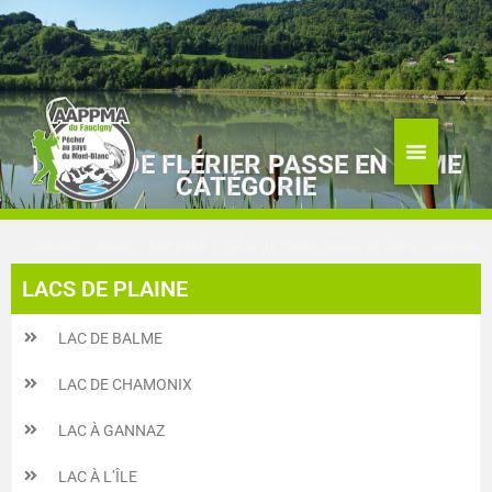
Aller
au
contenu
LE LAC DE FLÉRIER PASSE EN 2ÈME
CATÉGORIE
Accueil
»
Actus
»
AAPPMA
»
Le lac de Flérier passe en 2ème catégorie
LACS DE PLAINE
LAC DE BALME
LAC DE CHAMONIX
LAC À GANNAZ
LAC À L’ÎLE