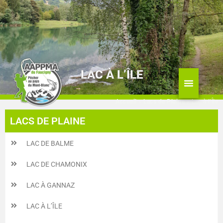
Aller
au
contenu
LAC À L’ÎLE
Accueil
»
Lacs de Plaine
»
Lac à l’Île
LACS DE PLAINE
LAC DE BALME
LAC DE CHAMONIX
LAC À GANNAZ
LAC À L’ÎLE