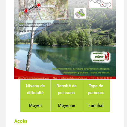
Niveau de
Densité de
Type de
difficulté
poissons
parcours
Moyen
Moyenne
Familial
Accès