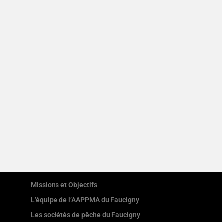
Missions et Objectifs
L’équipe de l’AAPPMA du Faucigny
Les sociétés de pêche du Faucigny