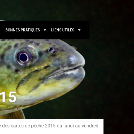
BONNES PRATIQUES
LIENS UTILES
15
Accueil
»
Actus
»
AAPPMA
»
Carte de pêche 2015
e des cartes de pêche 2015 du lundi au vendredi