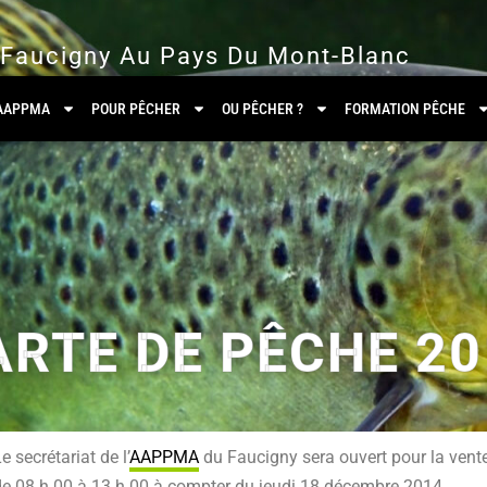
 Faucigny Au Pays Du Mont-Blanc
’AAPPMA
POUR PÊCHER
OU PÊCHER ?
FORMATION PÊCHE
ARTE DE PÊCHE 20
e secrétariat de l’
AAPPMA
du Faucigny sera ouvert pour la vent
de 08 h 00 à 13 h 00 à compter du jeudi 18 décembre 2014.