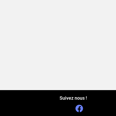
Suivez nous !
F
a