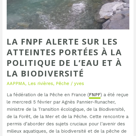
atteintes
portées
à
la
politique
de
LA FNPF ALERTE SUR LES
l’eau
ATTEINTES PORTÉES À LA
et
à
POLITIQUE DE L’EAU ET À
la
LA BIODIVERSITÉ
biodiversité
AAPPMA
,
Les rivières
,
Pêche
/
yves
La fédération de la Pêche en France (
FNPF
) a été reçue
le mercredi 5 février par Agnès Pannier-Runacher,
ministre de la Transition écologique, de la Biodiversité,
de la Forêt, de la Mer et de la Pêche. Cette rencontre a
permis d’aborder des sujets cruciaux pour l’avenir des
milieux aquatiques, de la biodiversité et de la pêche de