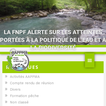
Aller
au
contenu
LA FNPF ALERTE SUR LES ATTEINTES
PORTÉES À LA POLITIQUE DE L’EAU ET À
LA BIODIVERSITÉ
Accueil
»
Les rivières
RUBRIQUES
»
Activités AAPPMA
»
Compte rendu de réunion
»
Divers
»
Formation pêche
»
Non classé