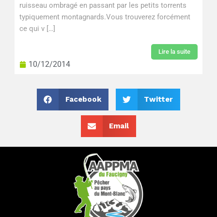
ruisseau ombragé en passant par les petits torrents
typiquement montagnards.Vous trouverez forcément
ce qui v […]
Lire la suite
10/12/2014
Facebook
Twitter
Email