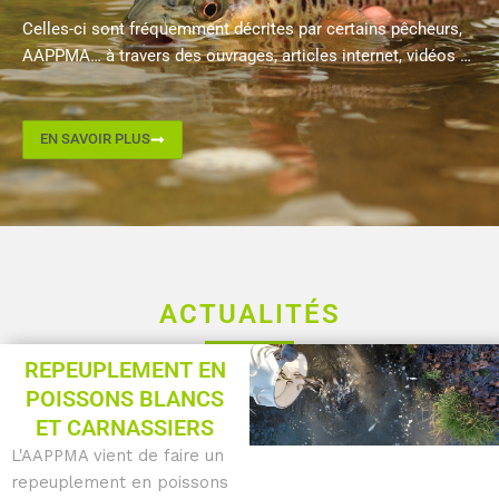
Celles-ci sont fréquemment décrites par certains pêcheurs,
AAPPMA… à travers des ouvrages, articles internet, vidéos …
EN SAVOIR PLUS
ACTUALITÉS
Page
Page
Page
Page
Page
REPEUPLEMENT EN
POISSONS BLANCS
ET CARNASSIERS
L'AAPPMA vient de faire un
repeuplement en poissons