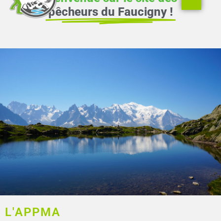
pêche
pêcheurs du Faucigny !
Infos et
inscriptions
L'APPMA