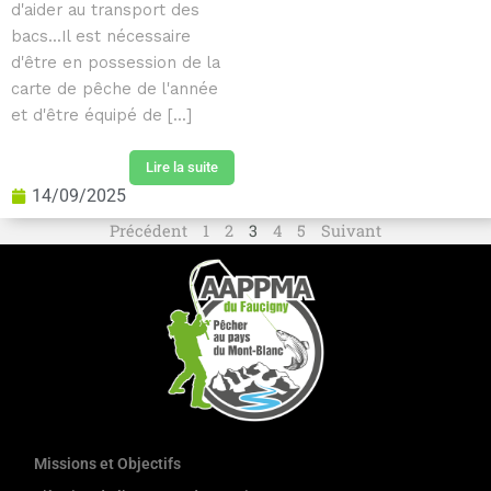
d'aider au transport des
bacs...Il est nécessaire
d'être en possession de la
carte de pêche de l'année
et d'être équipé de [...]
Lire la suite
14/09/2025
Précédent
1
2
3
4
5
Suivant
Missions et Objectifs