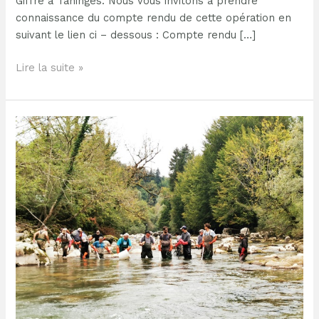
Giffre à Taninges. Nous vous invitons à prendre
connaissance du compte rendu de cette opération en
suivant le lien ci – dessous : Compte rendu […]
Lire la suite »
Pêche
électrique
dans
la
BÉZIÈRE
DES
MOULINS
à
SAMOËNS