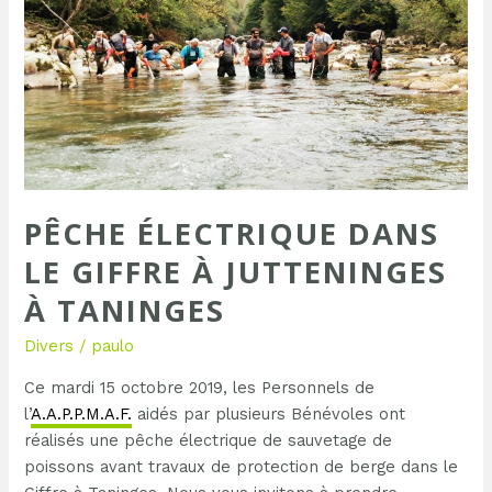
à
Jutteninges
à
TANINGES
PÊCHE ÉLECTRIQUE DANS
LE GIFFRE À JUTTENINGES
À TANINGES
Divers
/
paulo
Ce mardi 15 octobre 2019, les Personnels de
l’
A.A.P.P.M.A.F.
aidés par plusieurs Bénévoles ont
réalisés une pêche électrique de sauvetage de
poissons avant travaux de protection de berge dans le