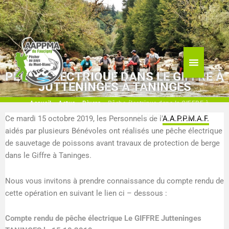
Aller
au
contenu
PÊCHE ÉLECTRIQUE DANS LE GIFFRE À
JUTTENINGES À TANINGES
Accueil
»
Actus
»
Divers
»
Pêche électrique dans le GIFFRE à
Jutteninges à TANINGES
Ce mardi 15 octobre 2019, les Personnels de l’
A.A.P.P.M.A.F.
aidés par plusieurs Bénévoles ont réalisés une pêche électrique
de sauvetage de poissons avant travaux de protection de berge
dans le Giffre à Taninges.
Nous vous invitons à prendre connaissance du compte rendu de
cette opération en suivant le lien ci – dessous :
Compte rendu de pêche électrique Le GIFFRE Jutteninges