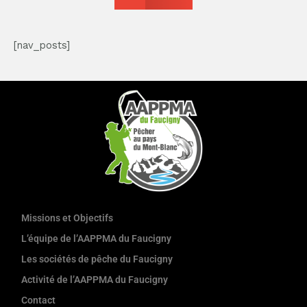
[nav_posts]
Missions et Objectifs
L’équipe de l’AAPPMA du Faucigny
Les sociétés de pêche du Faucigny
Activité de l’AAPPMA du Faucigny
Contact