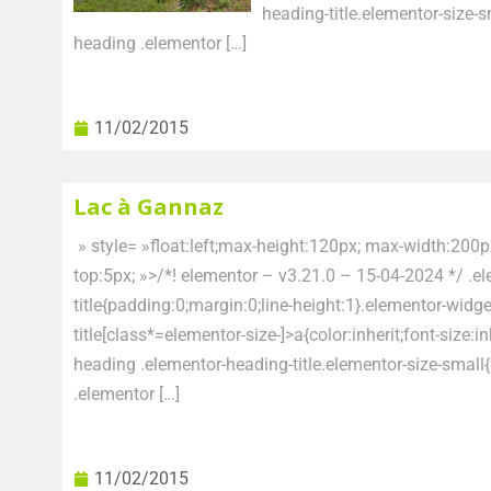
heading-title.elementor-size-
heading .elementor […]
11/02/2015
Lac à Gannaz
» style= »float:left;max-height:120px; max-width:200p
top:5px; »>/*! elementor – v3.21.0 – 15-04-2024 */ .e
title{padding:0;margin:0;line-height:1}.elementor-widg
title[class*=elementor-size-]>a{color:inherit;font-size:in
heading .elementor-heading-title.elementor-size-small
.elementor […]
11/02/2015