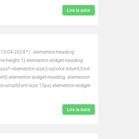
Lire la suite
 15-04-2024 */ .elementor-heading-
line-height:1}.elementor-widget-heading
lass*=elementor-size-]>a{color:inherit;font-
nherit}.elementor-widget-heading .elementor-
ize-small{font-size:15px}.elementor-widget-
Lire la suite