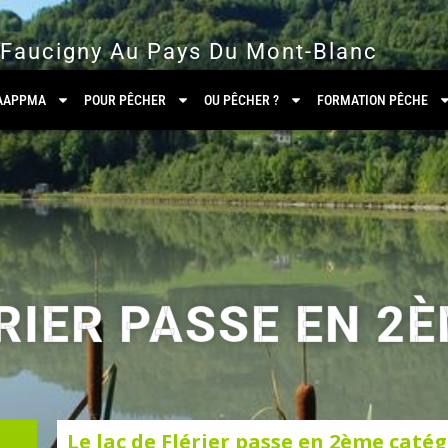
 Faucigny Au Pays Du Mont-Blanc
’AAPPMA
POUR PÊCHER
OU PÊCHER ?
FORMATION PÊCHE
ÉRIER PASSE EN 2
Le lac de Flérier passe en 2ème catég