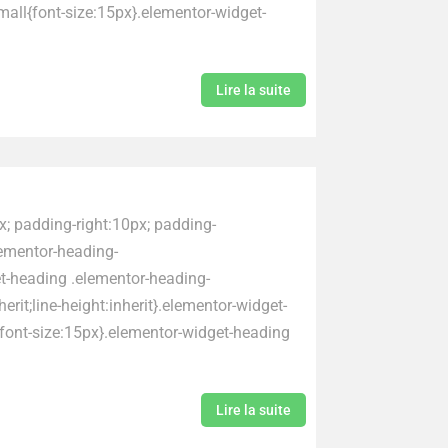
small{font-size:15px}.elementor-widget-
Lire la suite
x; padding-right:10px; padding-
lementor-heading-
et-heading .elementor-heading-
herit;line-height:inherit}.elementor-widget-
{font-size:15px}.elementor-widget-heading
Lire la suite