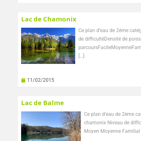
Lac de Chamonix
Ce plan d’eau de 2ème catégorie est situé à en bordure de l’Arve Niveau
de difficultéDensité de poi
parcoursFacileMoyenneFamilial Accès Télécharger la fiche 
[…]
11/02/2015
Lac de Balme
Ce plan d’eau de 2ème catégorie est situé à proximité du lac de
chamonix Niveau de difficulté Densité de poissons Type de parcours