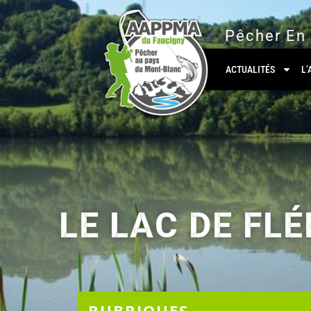
Aller
au
Pêcher En
contenu
ACTUALITÉS
L
LE LAC DE FL
RUBRIQUES