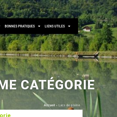
BONNES PRATIQUES
LIENS UTILES
ÈME CATÉGORIE
Accueil
»
Lacs de plaine
orie