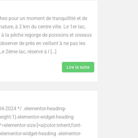
hes pour un moment de tranquillité et de
 à 2 km du centre ville. Le 1er lac,
é à la pêche regorge de poissons et oiseaux
server de près en veillant à ne pas les
Le 2ème lac, réservé à l […]
Lire la suite
04-2024 */ .elementor-heading-
-height:1}.elementor-widget-heading
*=elementor-size-]>a{color:inherit;font-
it}.elementor-widget-heading .elementor-