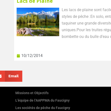
Lacs de Plaine
Les lacs de plaine sont faciles d’accès. On peut 
styles de pêche :En solo, en
taquiner une grande diversi
uniques.Pour les truites rég
bombette ou du bulle d’eau d
10/12/2014
Email
Missions et Objectifs
L’équipe de l’AAPPMA du Faucigny
Les sociétés de pêche du Faucigny