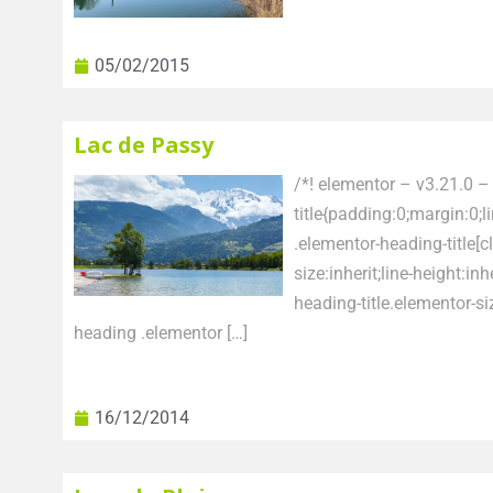
05/02/2015
Lac de Passy
/*! elementor – v3.21.0 –
title{padding:0;margin:0;
.elementor-heading-title[c
size:inherit;line-height:i
heading-title.elementor-s
heading .elementor […]
16/12/2014