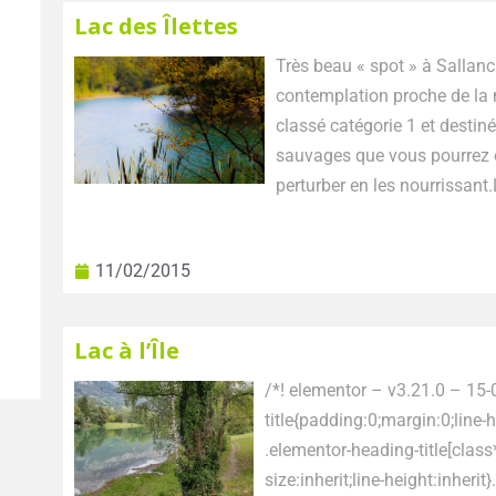
Lac des Îlettes
Très beau « spot » à Sallanc
contemplation proche de la nature,
classé catégorie 1 et destin
sauvages que vous pourrez ob
perturber en les nourrissant.
11/02/2015
Lac à l’Île
/*! elementor – v3.21.0 – 15-
title{padding:0;margin:0;line
.elementor-heading-title[class
size:inherit;line-height:inher