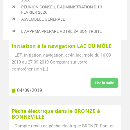
RÉUNION CONSEIL D’ADMINISTRATION DU 3
FÉVRIER 2026
ASSEMBLÉE GÉNÉRALE
L’AAPPMA PRÉPARE VOTRE SAISON TRUITE
Page
Page
Page
Page
Page
Page
Page
Page
Page
Page
Page
Page
Page
Initiation à la navigation LAC DU MÔLE
LET_initiation_navigation_cc4r_lac_mole du 16 09
2019 au 27 09 2019 Comptant sur votre
compréhension […]
Lire la suite
04/09/2019
Pêche électrique dans le BRONZE à
BONNEVILLE
Compte rendu de pêche électrique BRONZE Pont de