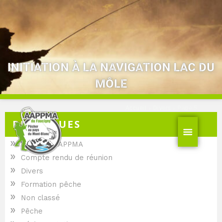
Aller
au
contenu
INITIATION À LA NAVIGATION LAC DU
MÔLE
Accueil
»
Divers
»
Page 5
RUBRIQUES
»
Activités AAPPMA
»
Compte rendu de réunion
»
Divers
»
Formation pêche
»
Non classé
»
Pêche