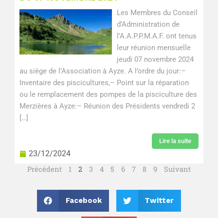
Les Membres du Conseil
d’Administration de
l’A.A.P.P.M.A.F. ont tenus
leur réunion mensuelle
jeudi 07 novembre 2024
au siège de l’Association à Ayze. A l’ordre du jour:–
Inventaire des piscicultures,– Point sur la réparation
ou le remplacement des pompes de la pisciculture des
Merzières à Ayze:– Réunion des Présidents vendredi 2
[…]
Lire la suite
23/12/2024
Précédent
1
2
3
4
5
6
7
8
9
Suivant
Facebook
Twitter