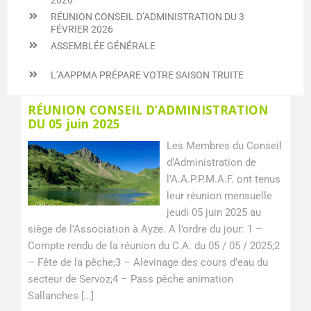
RÉUNION CONSEIL D’ADMINISTRATION DU 3
FÉVRIER 2026
ASSEMBLÉE GÉNÉRALE
L’AAPPMA PRÉPARE VOTRE SAISON TRUITE
Page
Page
Page
Page
Page
Page
Page
Page
Page
RÉUNION CONSEIL D’ADMINISTRATION
DU 05 juin 2025
Les Membres du Conseil
d’Administration de
l’A.A.P.P.M.A.F. ont tenus
leur réunion mensuelle
jeudi 05 juin 2025 au
siège de l’Association à Ayze. A l’ordre du jour: 1 –
Compte rendu de la réunion du C.A. du 05 / 05 / 2025;2
– Fête de la pêche;3 – Alevinage des cours d’eau du
secteur de Servoz;4 – Pass pêche animation
Sallanches […]