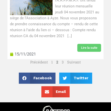
l’A.A.P.P.M.A.F. ont tenus
leur réunion mensuelle
jeudi 04 novembre 2021 au
siège de l’Association à Ayze. Nous vous proposons
de prendre connaissance du compte – rendu de cette
réunion à l’aide du lien ci – dessous : Compte rendu
réunion CA du 04 novembre 2021 […]
Lire la suite
15/11/2021
Précédent
1
2
3
Suivant
Facebook
Twitter
Email