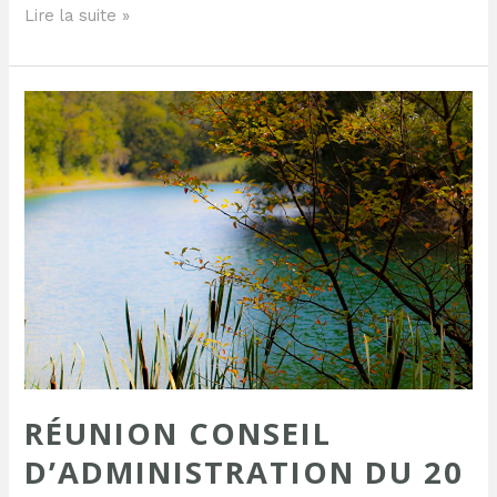
Lire la suite »
Réunion
Conseil
d’Administration
du
20
mai
2021
RÉUNION CONSEIL
D’ADMINISTRATION DU 20