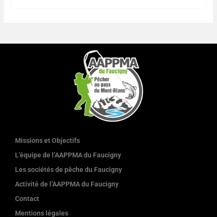
Missions et Objectifs
L’équipe de l’AAPPMA du Faucigny
Les sociétés de pêche du Faucigny
Activité de l’AAPPMA du Faucigny
Contact
Mentions légales