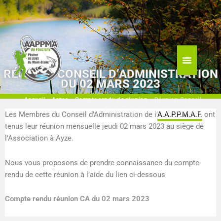
Aller
au
contenu
RÉUNION CONSEIL D’ADMINISTRATION
DU 02 MARS 2023
Accueil
»
Actus
»
Compte rendu de réunion
»
Réunion Conseil
d’Administration du 02 mars 2023
Les Membres du Conseil d’Administration de l’
A.A.P.P.M.A.F.
ont
tenus leur réunion mensuelle jeudi 02 mars 2023 au siège de
l’Association à Ayze.
Nous vous proposons de prendre connaissance du compte-
rendu de cette réunion à l’aide du lien ci-dessous
Compte rendu réunion CA du 02 mars 2023