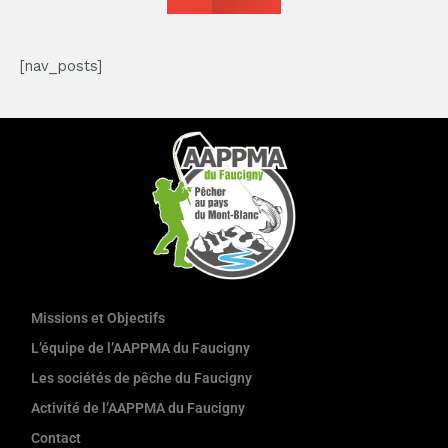
[nav_posts]
Missions et Objectifs
L’équipe de l’AAPPMA du Faucigny
Les sociétés de pêche du Faucigny
Activité de l’AAPPMA du Faucigny
Contact