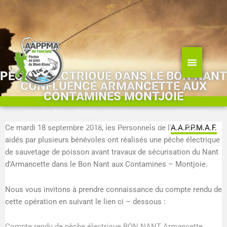
Aller
au
contenu
PÊCHE ÉLECTRIQUE DANS LE BON NANT
CONFLUENCE ARMANCETTE AUX
CONTAMINES MONTJOIE
Accueil
»
Actus
»
Divers
»
Pêche électrique dans le BON NANT
Confluence Armancette aux CONTAMINES MONTJOIE
Ce mardi 18 septembre 2018, les Personnels de l’
A.A.P.P.M.A.F.
aidés par plusieurs bénévoles ont réalisés une pêche électrique
de sauvetage de poisson avant travaux de sécurisation du Nant
d’Armancette dans le Bon Nant aux Contamines – Montjoie.
Nous vous invitons à prendre connaissance du compte rendu de
cette opération en suivant le lien ci – dessous :
Compte rendu de pêche électrique BON NANT Armancette