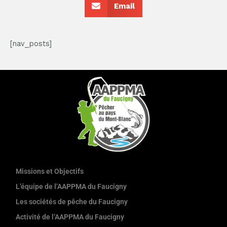
Email
[nav_posts]
Missions et Objectifs
L’équipe de l’AAPPMA du Faucigny
Les sociétés de pêche du Faucigny
Activité de l’AAPPMA du Faucigny