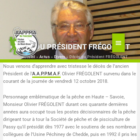
Aller
au
contenu
DÉCÈS DU PRÉSIDENT FRÉGOLENT
Accueil
»
Actus
»
Divers
»
Décès du Président FRÉGOLENT
Nous venons d’apprendre avec tristesse le décès de l’ancien
Président de l’
A.A.P.P.M.A.F.
Olivier FRÉGOLENT survenu dans le
courant de la journée de vendredi 12 octobre 2018.
Personnage emblématique de la pêche en Haute – Savoie,
Monsieur Olivier FRÉGOLENT durant ces quarante dernières
années aura occupé tous les postes décisionnaires de la pêche
dirigeant tour à tour la Société de pêche et de pisciculture de
Passy qu’il présidât dès 1977 avec le soutiens de ses nombreux
collègues de l’Usine Péchiney de Chedde, puis en 1992 il pris les