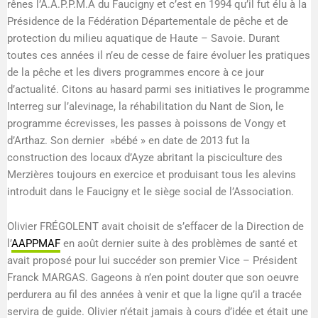
rênes l’A.A.P.P.M.A du Faucigny et c’est en 1994 qu’il fut élu à la
Présidence de la Fédération Départementale de pêche et de
protection du milieu aquatique de Haute – Savoie. Durant
toutes ces années il n’eu de cesse de faire évoluer les pratiques
de la pêche et les divers programmes encore à ce jour
d’actualité. Citons au hasard parmi ses initiatives le programme
Interreg sur l’alevinage, la réhabilitation du Nant de Sion, le
programme écrevisses, les passes à poissons de Vongy et
d’Arthaz. Son dernier »bébé » en date de 2013 fut la
construction des locaux d’Ayze abritant la pisciculture des
Merzières toujours en exercice et produisant tous les alevins
introduit dans le Faucigny et le siège social de l’Association.
Olivier FRÉGOLENT avait choisit de s’effacer de la Direction de
l’
AAPPMAF
en août dernier suite à des problèmes de santé et
avait proposé pour lui succéder son premier Vice – Président
Franck MARGAS. Gageons à n’en point douter que son oeuvre
perdurera au fil des années à venir et que la ligne qu’il a tracée
servira de guide. Olivier n’était jamais à cours d’idée et était une