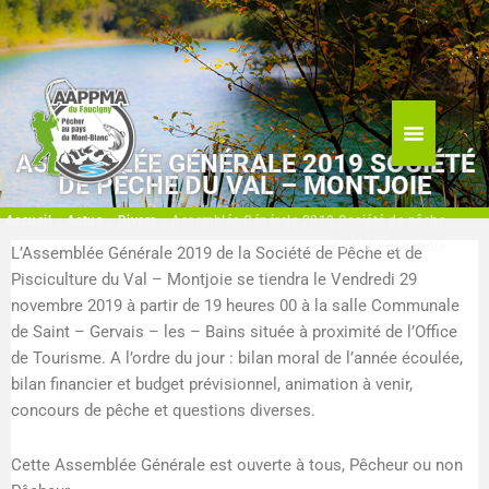
Aller
au
contenu
ASSEMBLÉE GÉNÉRALE 2019 SOCIÉTÉ
DE PÊCHE DU VAL – MONTJOIE
Accueil
»
Actus
»
Divers
»
Assemblée Générale 2019 Société de pêche
du Val – Montjoie
L’Assemblée Générale 2019 de la Société de Pêche et de
Pisciculture du Val – Montjoie se tiendra le Vendredi 29
novembre 2019 à partir de 19 heures 00 à la salle Communale
de Saint – Gervais – les – Bains située à proximité de l’Office
de Tourisme. A l’ordre du jour : bilan moral de l’année écoulée,
bilan financier et budget prévisionnel, animation à venir,
concours de pêche et questions diverses.
Cette Assemblée Générale est ouverte à tous, Pêcheur ou non