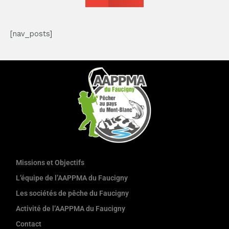
[nav_posts]
Missions et Objectifs
L’équipe de l’AAPPMA du Faucigny
Les sociétés de pêche du Faucigny
Activité de l’AAPPMA du Faucigny
Contact